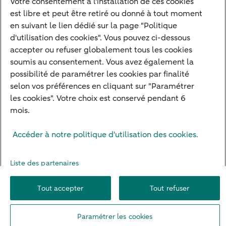
Votre consentement à l'installation de ces cookies
est libre et peut être retiré ou donné à tout moment
Structurer votre patrimoine
en suivant le lien dédié sur la page "Politique
Développer votre entreprise
d'utilisation des cookies". Vous pouvez ci-dessous
accepter ou refuser globalement tous les cookies
Banque à distance
soumis au consentement. Vous avez également la
Actualités
possibilité de paramétrer les cookies par finalité
Contact
selon vos préférences en cliquant sur "Paramétrer
les cookies". Votre choix est conservé pendant 6
mois.
Mentions légales
Info réglementaires
Adresser une réclamation
Accéder à notre politique d'utilisation des cookies.
Plan du site
Autres sites
Pratique
Sécurité
Protection des Données
Cookies
Droit d'alerte
Liste des partenaires
Paramètres des cookies
Formulaire de résiliation
Tout accepter
Tout refuser
© 2026 ABN AMRO
Paramétrer les cookies