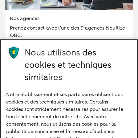
Nos agences
Prenez contact avec l’une des 9 agences Neuflize
OBC.
Nous utilisons des
+33 (0)6 69 29 05 68
cookies et techniques
similaires
Notre établissement et ses partenaires utilisent des
Notre approche
cookies et des techniques similaires. Certains
Nos experts
cookies sont strictement nécessaires pour assurer le
bon fonctionnement de notre site. Avec votre
Notre raison d'être
consentement, nous utilisons des cookies pour la
Devenir client
publicité personnalisée et la mesure d’audience.
Diversifier vos classes d'actifs