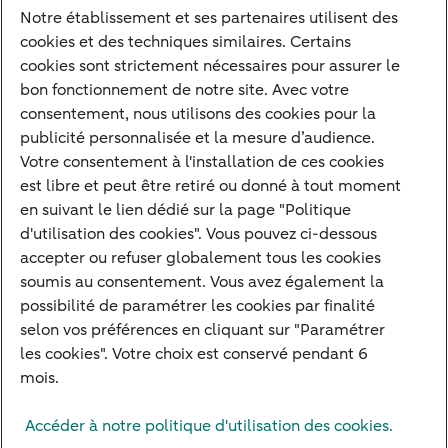
Notre établissement et ses partenaires utilisent des
Notre approche
cookies et des techniques similaires. Certains
Nos experts
cookies sont strictement nécessaires pour assurer le
bon fonctionnement de notre site. Avec votre
Notre raison d'être
consentement, nous utilisons des cookies pour la
Devenir client
publicité personnalisée et la mesure d’audience.
Diversifier vos classes d'actifs
Votre consentement à l'installation de ces cookies
est libre et peut être retiré ou donné à tout moment
Structurer votre patrimoine
en suivant le lien dédié sur la page "Politique
Développer votre entreprise
d'utilisation des cookies". Vous pouvez ci-dessous
accepter ou refuser globalement tous les cookies
Banque à distance
soumis au consentement. Vous avez également la
Actualités
possibilité de paramétrer les cookies par finalité
Contact
selon vos préférences en cliquant sur "Paramétrer
les cookies". Votre choix est conservé pendant 6
mois.
Mentions légales
Info réglementaires
Adresser une réclamation
Accéder à notre politique d'utilisation des cookies.
Plan du site
Autres sites
Pratique
Sécurité