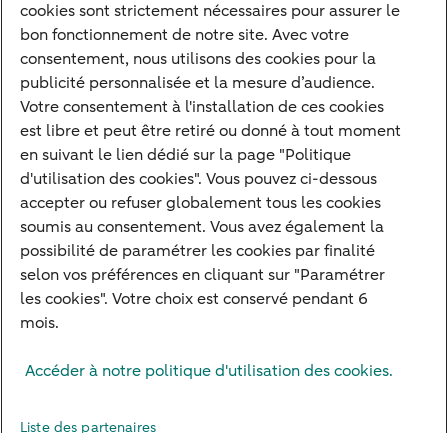
Nos experts
cookies sont strictement nécessaires pour assurer le
bon fonctionnement de notre site. Avec votre
Notre raison d'être
consentement, nous utilisons des cookies pour la
Devenir client
publicité personnalisée et la mesure d’audience.
Diversifier vos classes d'actifs
Votre consentement à l'installation de ces cookies
est libre et peut être retiré ou donné à tout moment
Structurer votre patrimoine
en suivant le lien dédié sur la page "Politique
Développer votre entreprise
d'utilisation des cookies". Vous pouvez ci-dessous
accepter ou refuser globalement tous les cookies
Banque à distance
soumis au consentement. Vous avez également la
Actualités
possibilité de paramétrer les cookies par finalité
Contact
selon vos préférences en cliquant sur "Paramétrer
les cookies". Votre choix est conservé pendant 6
mois.
Mentions légales
Info réglementaires
Adresser une réclamation
Accéder à notre politique d'utilisation des cookies.
Plan du site
Autres sites
Pratique
Sécurité
Protection des Données
Cookies
Droit d'alerte
Liste des partenaires