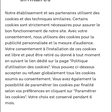
Notre établissement et ses partenaires utilisent des
Notre approche
cookies et des techniques similaires. Certains
Nos experts
cookies sont strictement nécessaires pour assurer le
bon fonctionnement de notre site. Avec votre
Notre raison d'être
consentement, nous utilisons des cookies pour la
Devenir client
publicité personnalisée et la mesure d’audience.
Diversifier vos classes d'actifs
Votre consentement à l'installation de ces cookies
est libre et peut être retiré ou donné à tout moment
Structurer votre patrimoine
en suivant le lien dédié sur la page "Politique
Développer votre entreprise
d'utilisation des cookies". Vous pouvez ci-dessous
accepter ou refuser globalement tous les cookies
Banque à distance
soumis au consentement. Vous avez également la
Actualités
possibilité de paramétrer les cookies par finalité
Contact
selon vos préférences en cliquant sur "Paramétrer
les cookies". Votre choix est conservé pendant 6
mois.
Mentions légales
Info réglementaires
Adresser une réclamation