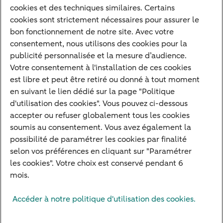
cookies et des techniques similaires. Certains
Nos experts
cookies sont strictement nécessaires pour assurer le
bon fonctionnement de notre site. Avec votre
Notre raison d'être
consentement, nous utilisons des cookies pour la
Devenir client
publicité personnalisée et la mesure d’audience.
Diversifier vos classes d'actifs
Votre consentement à l'installation de ces cookies
est libre et peut être retiré ou donné à tout moment
Structurer votre patrimoine
en suivant le lien dédié sur la page "Politique
Développer votre entreprise
d'utilisation des cookies". Vous pouvez ci-dessous
accepter ou refuser globalement tous les cookies
Banque à distance
soumis au consentement. Vous avez également la
Actualités
possibilité de paramétrer les cookies par finalité
Contact
selon vos préférences en cliquant sur "Paramétrer
les cookies". Votre choix est conservé pendant 6
mois.
Mentions légales
Info réglementaires
Adresser une réclamation
Accéder à notre politique d'utilisation des cookies.
Plan du site
Autres sites
Pratique
Sécurité
Protection des Données
Cookies
Droit d'alerte