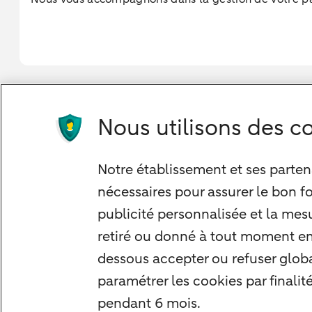
Nous utilisons des co
Notre approche
Nos experts
Notre établissement et ses partena
Notre raison d'être
nécessaires pour assurer le bon f
Devenir client
publicité personnalisée et la mesu
Diversifier vos classes d'actifs
retiré ou donné à tout moment en s
Structurer votre patrimoine
dessous accepter ou refuser glob
Développer votre entreprise
paramétrer les cookies par finalit
Banque à distance
pendant 6 mois.