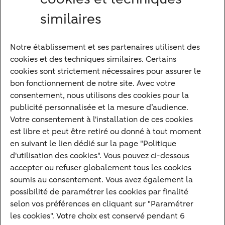
similaires
Notre établissement et ses partenaires utilisent des
Notre approche
cookies et des techniques similaires. Certains
Nos experts
cookies sont strictement nécessaires pour assurer le
bon fonctionnement de notre site. Avec votre
Notre raison d'être
consentement, nous utilisons des cookies pour la
Devenir client
publicité personnalisée et la mesure d’audience.
Diversifier vos classes d'actifs
Votre consentement à l'installation de ces cookies
est libre et peut être retiré ou donné à tout moment
Structurer votre patrimoine
en suivant le lien dédié sur la page "Politique
Développer votre entreprise
d'utilisation des cookies". Vous pouvez ci-dessous
accepter ou refuser globalement tous les cookies
Banque à distance
soumis au consentement. Vous avez également la
Actualités
possibilité de paramétrer les cookies par finalité
Contact
selon vos préférences en cliquant sur "Paramétrer
les cookies". Votre choix est conservé pendant 6