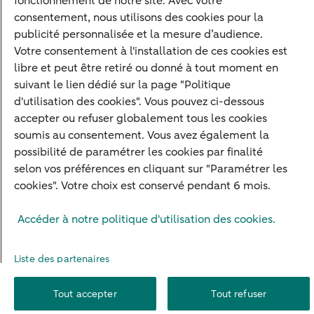
fonctionnement de notre site. Avec votre
Diversifier vos classes d'actifs
consentement, nous utilisons des cookies pour la
Structurer votre patrimoine
publicité personnalisée et la mesure d’audience.
Votre consentement à l'installation de ces cookies est
Développer votre entreprise
libre et peut être retiré ou donné à tout moment en
Banque à distance
suivant le lien dédié sur la page "Politique
Actualités
d'utilisation des cookies". Vous pouvez ci-dessous
accepter ou refuser globalement tous les cookies
Contact
soumis au consentement. Vous avez également la
possibilité de paramétrer les cookies par finalité
selon vos préférences en cliquant sur "Paramétrer les
Mentions légales
Info réglementaires
Adresser une réclamation
cookies". Votre choix est conservé pendant 6 mois.
Plan du site
Autres sites
Pratique
Sécurité
Accéder à notre politique d'utilisation des cookies.
Protection des Données
Cookies
Droit d'alerte
Paramètres des cookies
Formulaire de résiliation
Liste des partenaires
Tout accepter
Tout refuser
© 2026 ABN AMRO