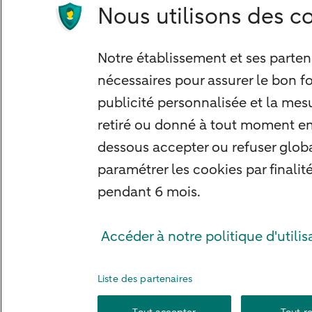
Nous utilisons des co
Notre approche
Nos experts
Notre établissement et ses partena
Notre raison d'être
nécessaires pour assurer le bon f
Devenir client
publicité personnalisée et la mesu
Diversifier vos classes d'actifs
retiré ou donné à tout moment en s
Structurer votre patrimoine
dessous accepter ou refuser glob
Développer votre entreprise
paramétrer les cookies par finalit
Banque à distance
pendant 6 mois.
Actualités
Contact
Accéder à notre politique d'utilis
Liste des partenaires
Mentions légales
Info réglementaires
Adresser une réclamatio