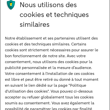
Nous utilisons des
cookies et techniques
similaires
Notre établissement et ses partenaires utilisent des
Notre approche
cookies et des techniques similaires. Certains
Nos experts
cookies sont strictement nécessaires pour assurer le
bon fonctionnement de notre site. Avec votre
Notre raison d'être
consentement, nous utilisons des cookies pour la
Devenir client
publicité personnalisée et la mesure d’audience.
Diversifier vos classes d'actifs
Votre consentement à l'installation de ces cookies
est libre et peut être retiré ou donné à tout moment
Structurer votre patrimoine
en suivant le lien dédié sur la page "Politique
Développer votre entreprise
d'utilisation des cookies". Vous pouvez ci-dessous
accepter ou refuser globalement tous les cookies
Banque à distance
soumis au consentement. Vous avez également la
Actualités
possibilité de paramétrer les cookies par finalité