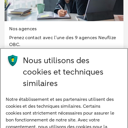
Nos agences
Prenez contact avec l’une des 9 agences Neuflize
OBC.
Nous utilisons des
+33 (0)6 69 29 05 68
cookies et techniques
similaires
Notre établissement et ses partenaires utilisent des
Notre approche
cookies et des techniques similaires. Certains
Nos experts
cookies sont strictement nécessaires pour assurer le
bon fonctionnement de notre site. Avec votre
Notre raison d'être
consentement, nous utilisons des cookies pour la