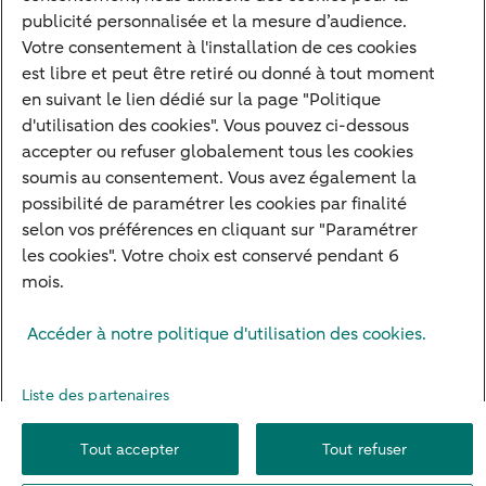
Devenir client
publicité personnalisée et la mesure d’audience.
Diversifier vos classes d'actifs
Votre consentement à l'installation de ces cookies
est libre et peut être retiré ou donné à tout moment
Structurer votre patrimoine
en suivant le lien dédié sur la page "Politique
Développer votre entreprise
d'utilisation des cookies". Vous pouvez ci-dessous
accepter ou refuser globalement tous les cookies
Banque à distance
soumis au consentement. Vous avez également la
Actualités
possibilité de paramétrer les cookies par finalité
Contact
selon vos préférences en cliquant sur "Paramétrer
les cookies". Votre choix est conservé pendant 6
mois.
Mentions légales
Info réglementaires
Adresser une réclamation
Accéder à notre politique d'utilisation des cookies.
Plan du site
Autres sites
Pratique
Sécurité
Protection des Données
Cookies
Droit d'alerte
Liste des partenaires
Paramètres des cookies
Formulaire de résiliation
Tout accepter
Tout refuser