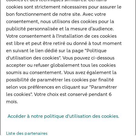
Nos experts
cookies sont strictement nécessaires pour assurer le
bon fonctionnement de notre site. Avec votre
Notre raison d'être
consentement, nous utilisons des cookies pour la
Devenir client
publicité personnalisée et la mesure d’audience.
Diversifier vos classes d'actifs
Votre consentement à l'installation de ces cookies
est libre et peut être retiré ou donné à tout moment
Structurer votre patrimoine
en suivant le lien dédié sur la page "Politique
Développer votre entreprise
d'utilisation des cookies". Vous pouvez ci-dessous
accepter ou refuser globalement tous les cookies
Banque à distance
soumis au consentement. Vous avez également la
Actualités
possibilité de paramétrer les cookies par finalité
Contact
selon vos préférences en cliquant sur "Paramétrer
les cookies". Votre choix est conservé pendant 6
mois.
Mentions légales
Info réglementaires
Adresser une réclamation
Accéder à notre politique d'utilisation des cookies.
Plan du site
Autres sites
Pratique
Sécurité
Protection des Données
Cookies
Droit d'alerte
Liste des partenaires