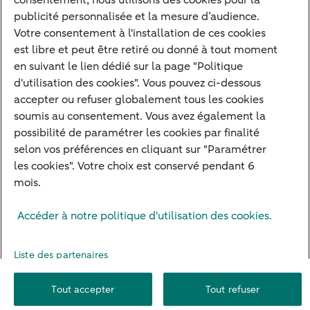
consentement, nous utilisons des cookies pour la
Devenir client
publicité personnalisée et la mesure d’audience.
Diversifier vos classes d'actifs
Votre consentement à l'installation de ces cookies
est libre et peut être retiré ou donné à tout moment
Structurer votre patrimoine
en suivant le lien dédié sur la page "Politique
Développer votre entreprise
d'utilisation des cookies". Vous pouvez ci-dessous
accepter ou refuser globalement tous les cookies
Banque à distance
soumis au consentement. Vous avez également la
Actualités
possibilité de paramétrer les cookies par finalité
Contact
selon vos préférences en cliquant sur "Paramétrer
les cookies". Votre choix est conservé pendant 6
mois.
Mentions légales
Info réglementaires
Adresser une réclamation
Accéder à notre politique d'utilisation des cookies.
Plan du site
Autres sites
Pratique
Sécurité
Protection des Données
Cookies
Droit d'alerte
Liste des partenaires
Paramètres des cookies
Formulaire de résiliation
Tout accepter
Tout refuser