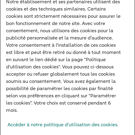
Notre établissement et ses partenaires utilisent des
Notre approche
cookies et des techniques similaires. Certains
Nos experts
cookies sont strictement nécessaires pour assurer le
bon fonctionnement de notre site. Avec votre
Notre raison d'être
consentement, nous utilisons des cookies pour la
Devenir client
publicité personnalisée et la mesure d’audience.
Diversifier vos classes d'actifs
Votre consentement à l'installation de ces cookies
est libre et peut être retiré ou donné à tout moment
Structurer votre patrimoine
en suivant le lien dédié sur la page "Politique
Développer votre entreprise
d'utilisation des cookies". Vous pouvez ci-dessous
accepter ou refuser globalement tous les cookies
Banque à distance
soumis au consentement. Vous avez également la
Actualités
possibilité de paramétrer les cookies par finalité
Contact
selon vos préférences en cliquant sur "Paramétrer
les cookies". Votre choix est conservé pendant 6
mois.
Mentions légales
Info réglementaires
Adresser une réclamation
Accéder à notre politique d'utilisation des cookies.
Plan du site
Autres sites
Pratique
Sécurité