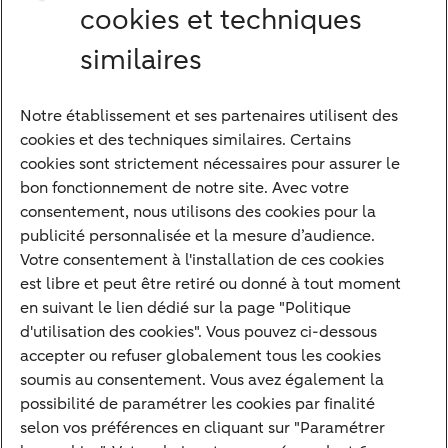
cookies et techniques
similaires
Notre établissement et ses partenaires utilisent des
Notre approche
cookies et des techniques similaires. Certains
Nos experts
cookies sont strictement nécessaires pour assurer le
bon fonctionnement de notre site. Avec votre
Notre raison d'être
consentement, nous utilisons des cookies pour la
Devenir client
publicité personnalisée et la mesure d’audience.
Diversifier vos classes d'actifs
Votre consentement à l'installation de ces cookies
est libre et peut être retiré ou donné à tout moment
Structurer votre patrimoine
en suivant le lien dédié sur la page "Politique
Développer votre entreprise
d'utilisation des cookies". Vous pouvez ci-dessous
accepter ou refuser globalement tous les cookies
Banque à distance
soumis au consentement. Vous avez également la
Actualités
possibilité de paramétrer les cookies par finalité
Contact
selon vos préférences en cliquant sur "Paramétrer