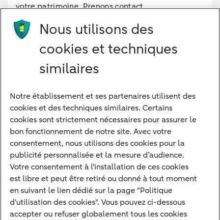
votre patrimoine. Prenons contact
Nous utilisons des
cookies et techniques
similaires
Notre établissement et ses partenaires utilisent des
Notre approche
cookies et des techniques similaires. Certains
Nos experts
cookies sont strictement nécessaires pour assurer le
bon fonctionnement de notre site. Avec votre
Notre raison d'être
consentement, nous utilisons des cookies pour la
Devenir client
publicité personnalisée et la mesure d’audience.
Diversifier vos classes d'actifs
Votre consentement à l'installation de ces cookies
est libre et peut être retiré ou donné à tout moment
Structurer votre patrimoine
en suivant le lien dédié sur la page "Politique
Développer votre entreprise
d'utilisation des cookies". Vous pouvez ci-dessous
accepter ou refuser globalement tous les cookies
Banque à distance